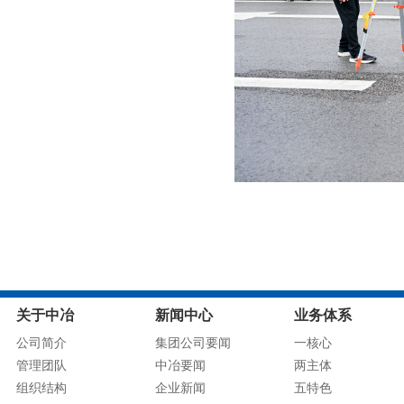
关于中冶
新闻中心
业务体系
公司简介
集团公司要闻
一核心
管理团队
中冶要闻
两主体
组织结构
企业新闻
五特色