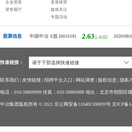
企业资质
美誉殊荣
荣誉展厅
媒体关注
专题活动
2.63↓
股票信息
中国中冶 A股 [601618]
2026/08/
-0.02
快速链接：
请于下部选择快速链接
联系我们
|
友情链接
|
招聘平台入口
|
网站调查
|
版权信息
|
隐私
电话：010-59869999 传真：010-59869988 地址：北京市朝阳
中冶集团版权所有 © 2021
京公网安备110401300039号
京ICP备14