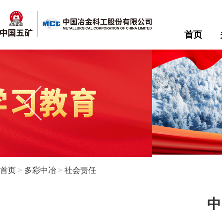
首页
首页
>
多彩中冶
>
社会责任
中